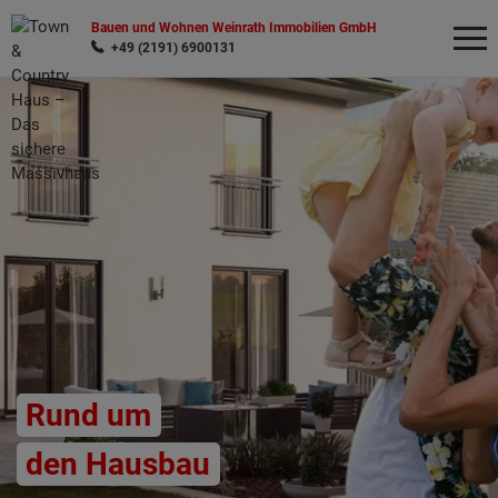
Bauen und Wohnen Weinrath Immobilien GmbH
+49 (2191) 6900131
Wonach möchten Sie suchen?
Rund um
den Hausbau