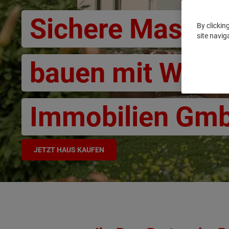
Sichere Massiv
By clickin
site navig
bauen mit Wein
Immobilien Gm
JETZT HAUS KAUFEN