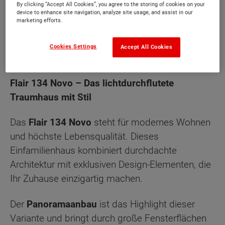
By clicking “Accept All Cookies”, you agree to the storing of cookies on your
device to enhance site navigation, analyze site usage, and assist in our
marketing efforts.
Cookies Settings
Accept All Cookies
Beschreibung
Flair 134 Novo – Das lichtdurchflutete
Traumhaus mit Stil
Das
Flair 134 Novo
steht für modernes Wohnen
und höchste Lebensqualität. Dieses
Einfamilienhaus kombiniert durchdachte
Architektur mit exklusiven Design-Elementen, die
Ihr Zuhause einzigartig machen.
Der
Panoramaanbau
ist das Highlight dieser
Variante und bringt durch große Fensterflächen