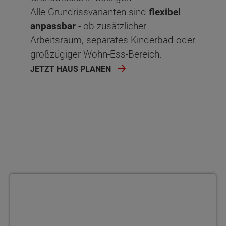
Alle Grundrissvarianten sind
flexibel
anpassbar
- ob zusätzlicher
Arbeitsraum, separates Kinderbad oder
großzügiger Wohn-Ess-Bereich.
JETZT HAUS PLANEN
Ihre Wünsche im Mittelpunkt - von der Raumaufteilung bis zur F