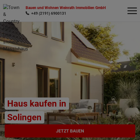
Bauen und Wohnen Weinrath Immobilien GmbH
+49 (2191) 6900131
Wonach möchten Sie suchen?
Haus kaufen in
Solingen
JETZT BAUEN