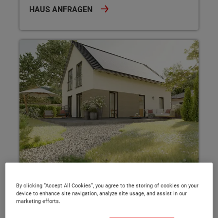
HAUS ANFRAGEN
Einfamilienhaus in Solingen
Bodensee 129
By clicking “Accept All Cookies”, you agree to the storing of cookies on your
Einfamilienhaus in Solingen
device to enhance site navigation, analyze site usage, and assist in our
marketing efforts.
Zeitlos, hell und familienfreundlich: Der