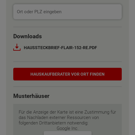
Basisinformation
Basisinformation
Downloads
Netto-Raumfläche nach DIN 277
Netto-Raumfläche nach DIN 277
HAUSSTECKBRIEF-FLAIR-152-RE.PDF
Etagen
Etagen
2
2
Hauskaufberater
Außenmaße
Außenmaße
10.5 m x 8.75 m
10.5 m x 8.75 m
HAUSKAUF­BERATER VOR ORT FINDEN
Energiestandard
Energiestandard
EH 55 GEG
EH 55 GEG
Musterhäuser
Inklusivausstattung
Inklusivausstattung
Für die Anzeige der Karte ist eine Zustimmung für
das Nachladen externer Ressourcen von
folgenden Drittanbietern notwendig:
Google Inc.