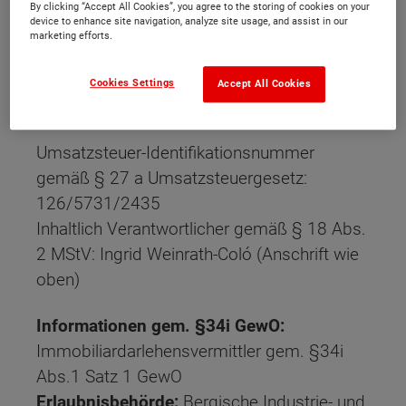
By clicking “Accept All Cookies”, you agree to the storing of cookies on your
device to enhance site navigation, analyze site usage, and assist in our
Registergericht:
Amtsgericht Wuppertal
marketing efforts.
Registernummer:
HRB 29717
Cookies Settings
Accept All Cookies
Geschäftsführerin:
Ingrid Weinrath-Colo
Umsatzsteuer-Identifikationsnummer
gemäß § 27 a Umsatzsteuergesetz:
126/5731/2435
Inhaltlich Verantwortlicher gemäß § 18 Abs.
2 MStV: Ingrid Weinrath-Coló (Anschrift wie
oben)
Informationen gem. §34i GewO:
Immobiliardarlehensvermittler gem. §34i
Abs.1 Satz 1 GewO
Erlaubnisbehörde:
Bergische Industrie- und