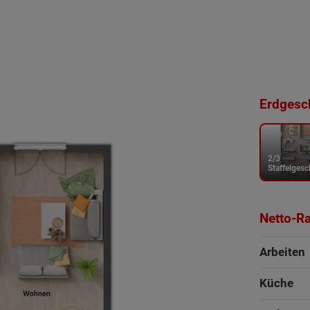
Erdgesch
2/3
Staffelges
Netto-R
Arbeiten
Küche