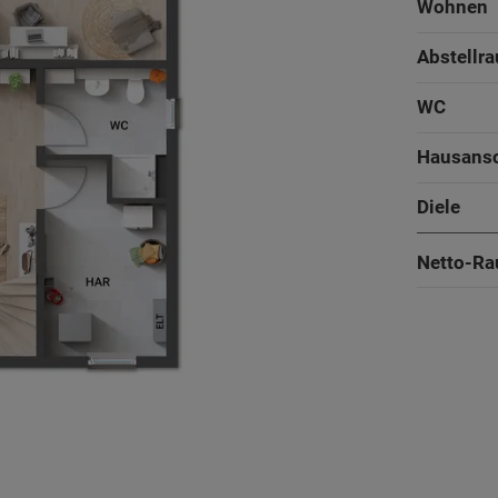
Wohnen
Abstellr
WC
Hausans
Diele
Netto-Ra
Arbeiten
Küche
151 - 198 m²
Wohnen
Abstellr
2