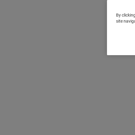
By clickin
site navig