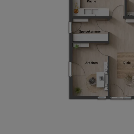
Basisinformation
Netto-Raumfläche nach DIN 277
Etagen