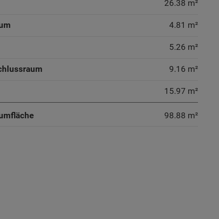
26.38 m²
aum
4.81 m²
5.26 m²
chlussraum
9.16 m²
15.97 m²
umfläche
98.88
m²
aum