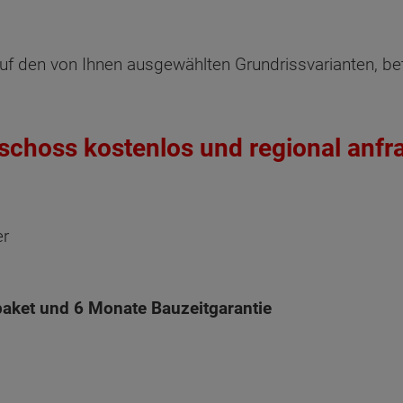
WC
8.75 m x 13.25 m
Hausans
2/
Oberges
uf den von Ihnen ausgewählten Grundrissvarianten, be
St
EH 55 GEG
2/3
mi
Diele
Staffelges
Da
Netto-Ra
geschoss kostenlos und regional anfr
Netto-R
Schlafen
er
Kind
Gast
aket und 6 Monate Bauzeitgarantie
Bad
Flur