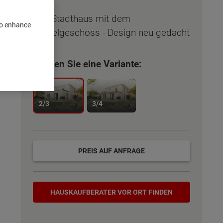
Das Stadthaus mit dem
 to enhance
Staffelgeschoss - Design neu gedacht
Wählen Sie eine Variante:
2/3
3/4
PREIS AUF ANFRAGE
Hauskaufberater
HAUSKAUF­BERATER VOR ORT FINDEN