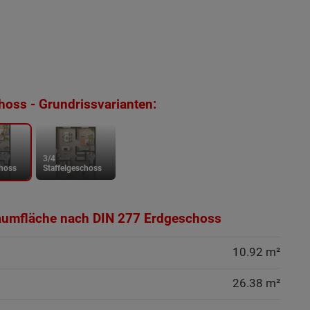
oss - Grundrissvarianten:
3/4
choss
Staffelgeschoss
aumfläche nach DIN 277 Erdgeschoss
10.92 m²
26.38 m²