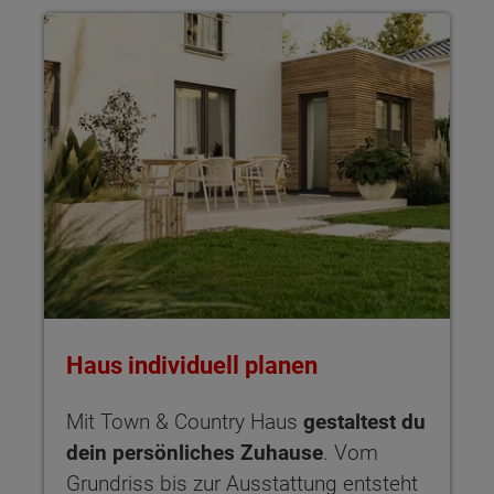
Haus individuell planen Mit Town & Country Haus gestaltest 
Kathedraldecke - Grundrissvarianten:
Empore
Netto-Raumfläche nach DIN 277
Kathedraldecke
Haus individuell planen
Galerie
37.99 m²
Mit Town & Country Haus
gestaltest du
Netto-Raumfläche
37.99
m²
dein persönliches Zuhause
. Vom
Grundriss bis zur Ausstattung entsteht