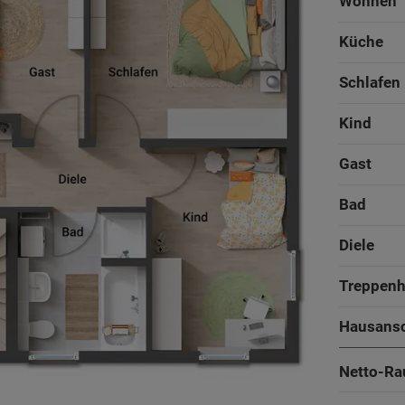
Wohnen
Küche
Schlafen
Kind
Gast
Bad
Diele
Treppen
Hausans
Netto-Ra
187 - 203 m²
187 - 203 m²