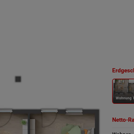
Erdgesch
Wohnung 
Netto-R