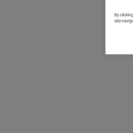
By clickin
site navig