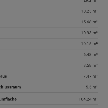
29.2 m²
10.25 m²
15.68 m²
10.93 m²
10.15 m²
6.48 m²
8.58 m²
haus
7.47 m²
chlussraum
5.5 m²
umfläche
104.24
m²