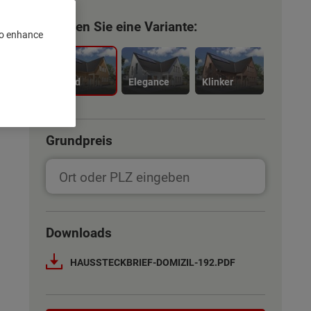
Wählen Sie eine Variante:
 to enhance
Trend
Elegance
Klinker
Grundpreis
Downloads
HAUSSTECKBRIEF-DOMIZIL-192.PDF