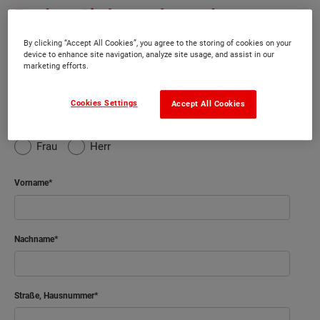
Fordern Sie kostenlos und
unverbindlich Informationen an!
By clicking “Accept All Cookies”, you agree to the storing of cookies on your
device to enhance site navigation, analyze site usage, and assist in our
marketing efforts.
Kontaktinformationen
Cookies Settings
Accept All Cookies
Anrede
Frau
Herr
Vorname
Nachname
Straße, Hausnummer