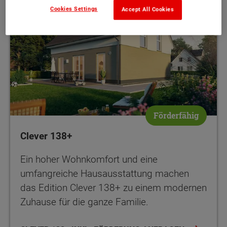
Cookies Settings
Accept All Cookies
Förderfähig
Clever 138+
Ein hoher Wohnkomfort und eine
umfangreiche Hausausstattung machen
das Edition Clever 138+ zu einem modernen
Zuhause für die ganze Familie.